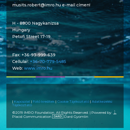
musits.robert@imro.hu e-mail címen!
H - 8800 Nagykanizsa
Hungary
Petofi Street 17-19.
Fax: +36-93-999-639
Cellular:
+36-70-779-5485
Web:
www.imro.hu
|
Kapcsolat
|
Fotó kreditek
|
Cookie Tájékoztató
|
Adatkezelési
Tájékoztató
©️2019 IMRO Foundation. All Rights Reserved. | Powered by:
Placid Communication
Dard
Gyomlin